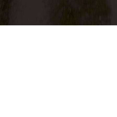
ALCANENA WALKING FESTIVAL
ilhos de bem-es