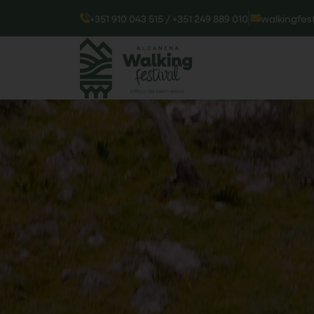
+351 910 043 515 / +351 249 889 010
walkingfes